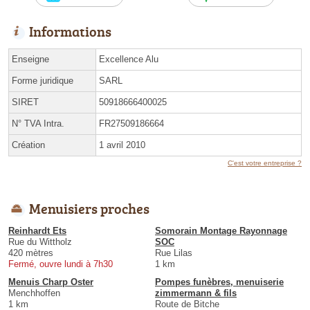
Informations
Enseigne
Excellence Alu
Forme juridique
SARL
SIRET
50918666400025
N° TVA Intra.
FR27509186664
Création
1 avril 2010
C'est votre entreprise ?
Menuisiers proches
Reinhardt Ets
Somorain Montage Rayonnage
Rue du Wittholz
SOC
420 mètres
Rue Lilas
Fermé, ouvre lundi à 7h30
1 km
Menuis Charp Oster
Pompes funèbres, menuiserie
Menchhoffen
zimmermann & fils
1 km
Route de Bitche