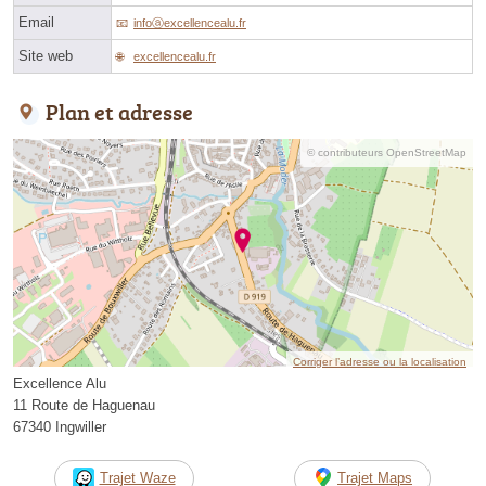
Email
infoⓐexcellencealu.fr
Site web
excellencealu.fr
Plan et adresse
© contributeurs OpenStreetMap
Corriger l’adresse ou la localisation
Excellence Alu
11 Route de Haguenau
67340 Ingwiller
Trajet Waze
Trajet Maps