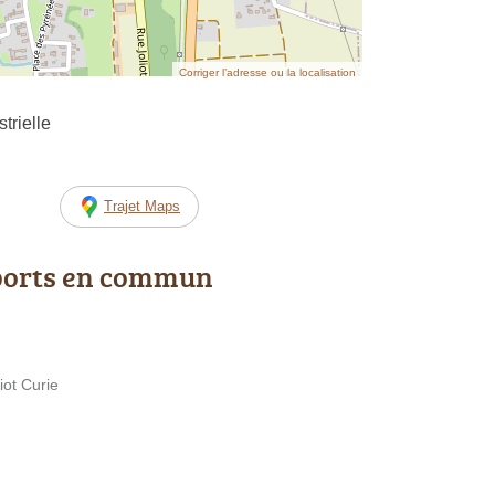
Corriger l’adresse ou la localisation
trielle
Trajet Maps
ports en commun
iot Curie