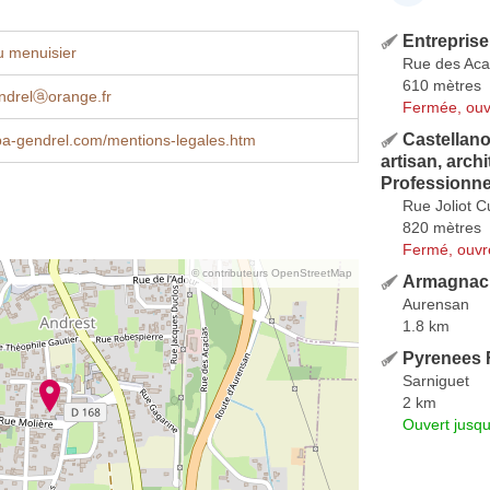
Entreprise
u menuisier
Rue des Aca
610 mètres
ndrelⓐorange.fr
Fermée, ouv
Castellano
a-gendrel.com/mentions-legales.htm
artisan, archi
Professionne
Rue Joliot C
820 mètres
Fermé, ouvr
© contributeurs OpenStreetMap
Armagnac
Aurensan
1.8 km
Pyrenees 
Sarniguet
2 km
Ouvert jusqu