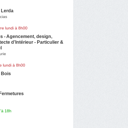
 Lerda
cias
re lundi à 8h00
s - Agencement, design,
tecte d'Intérieur - Particulier &
l
urie
e lundi à 8h00
 Bois
Fermetures
'à 18h