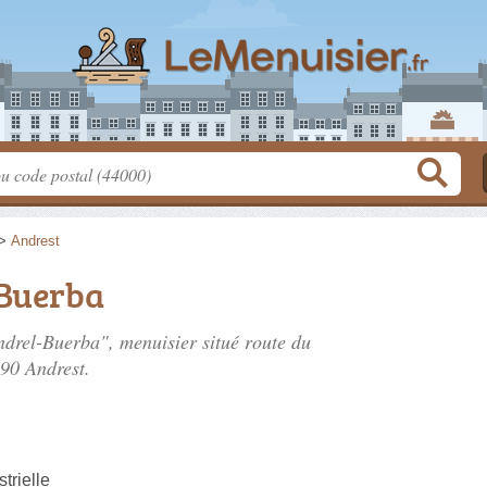
>
Andrest
-Buerba
endrel-Buerba", menuisier situé
route du
390 Andrest.
trielle