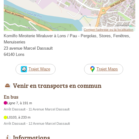
Corriger l’adresse ou la localisation
Komilfo Miroiterie Miraluver à Lons / Pau - Pergolas, Stores, Fenêtres,
Menuiseries
23 avenue Marcel Dassault
64140 Lons
Trajet Waze
Trajet Maps
Venir en transports en commun
En bus
Ligne 7, à 191 m
Arrêt Dassault - 11 Avenue Marcel Dassault
L0103, à 233 m
Arrêt Dassault - 12 Avenue Marcel Dassault
Informations