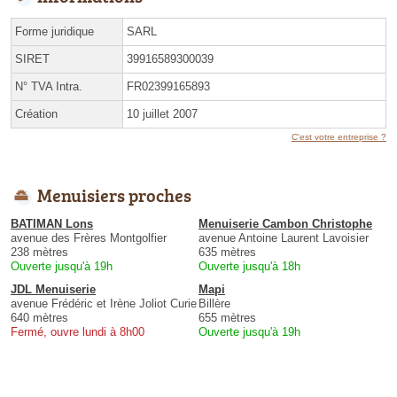
Forme juridique
SARL
SIRET
39916589300039
N° TVA Intra.
FR02399165893
Création
10 juillet 2007
C'est votre entreprise ?
Menuisiers proches
BATIMAN Lons
Menuiserie Cambon Christophe
avenue des Frères Montgolfier
avenue Antoine Laurent Lavoisier
238 mètres
635 mètres
Ouverte jusqu'à 19h
Ouverte jusqu'à 18h
JDL Menuiserie
Mapi
avenue Frédéric et Irène Joliot Curie
Billère
640 mètres
655 mètres
Fermé, ouvre lundi à 8h00
Ouverte jusqu'à 19h