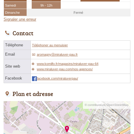
Samedi
9h - 12h
Dimanche
Fermé
Signaler une erreur
Contact
Téléphone
Téléphoner au menuisier
Email
aromagnyⓐmiraluver-pau.fr
www.komilfo.fr/magasins/miraluver-pau-64
Site web
www.miraluver-pau.com/nos-agences/
Facebook
facebook.com/miraluverpau/
Plan et adresse
© contributeurs OpenStreetMap