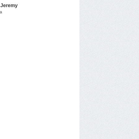
 Jeremy
a