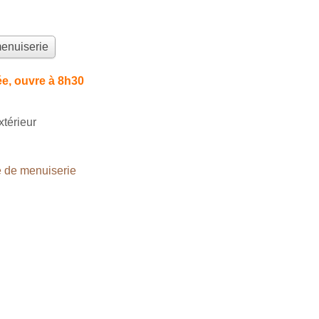
menuiserie
e, ouvre à 8h30
térieur
 de menuiserie