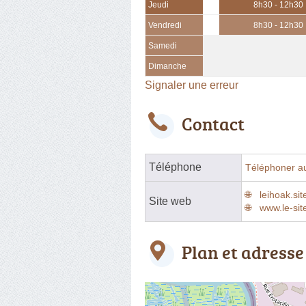
Jeudi
8h30 - 12h30
Vendredi
8h30 - 12h30
Samedi
Dimanche
Signaler une erreur
Contact
Téléphone
Téléphoner a
leihoak.si
Site web
www.le-sit
Plan et adresse