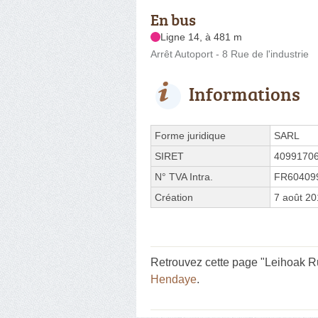
En bus
Ligne 14, à 481 m
Arrêt Autoport - 8 Rue de l'industrie
Informations
Forme juridique
SARL
SIRET
4099170
N° TVA Intra.
FR60409
Création
7 août 2
Retrouvez cette page "Leihoak Rue
Hendaye
.