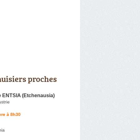
uisiers proches
e ENTSIA (Etchenausia)
ustrie
vre à 8h30
nia