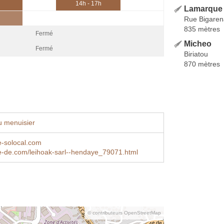
14h - 17h
Lamarque
Rue Bigaren
835 mètres
Fermé
Micheo
Fermé
Biriatou
870 mètres
u menuisier
te-solocal.com
e-de.com/leihoak-sarl--hendaye_79071.html
© contributeurs OpenStreetMap