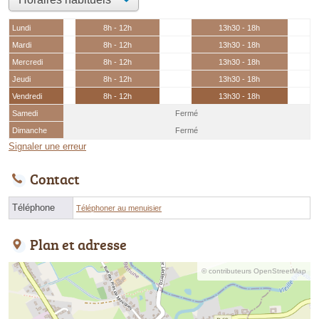
Lundi
8h - 12h
13h30 - 18h
Mardi
8h - 12h
13h30 - 18h
Mercredi
8h - 12h
13h30 - 18h
Jeudi
8h - 12h
13h30 - 18h
Vendredi
8h - 12h
13h30 - 18h
Samedi
Fermé
Dimanche
Fermé
Signaler une erreur
Contact
Téléphone
Téléphoner au menuisier
Plan et adresse
© contributeurs OpenStreetMap