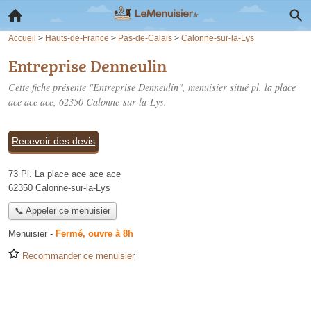
Accueil
>
Hauts-de-France
>
Pas-de-Calais
>
Calonne-sur-la-Lys
Entreprise Denneulin
Cette fiche présente "Entreprise Denneulin", menuisier situé
pl. la place
ace ace ace
, 62350 Calonne-sur-la-Lys.
Recevoir des devis
73 Pl. La place ace ace ace
62350 Calonne-sur-la-Lys
📞 Appeler ce menuisier
Menuisier
-
Fermé, ouvre à 8h
Recommander ce menuisier