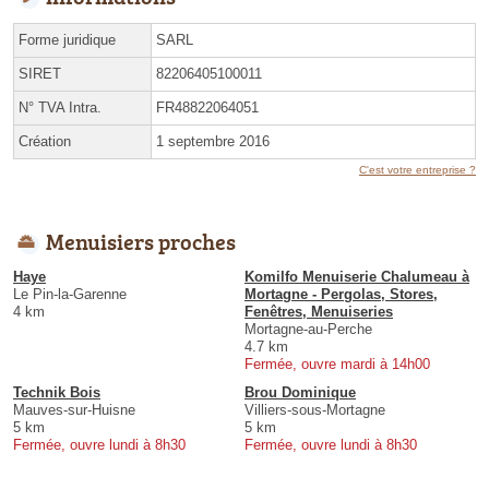
Forme juridique
SARL
SIRET
82206405100011
N° TVA Intra.
FR48822064051
Création
1 septembre 2016
C'est votre entreprise ?
Menuisiers proches
Haye
Komilfo Menuiserie Chalumeau à
Le Pin-la-Garenne
Mortagne - Pergolas, Stores,
4 km
Fenêtres, Menuiseries
Mortagne-au-Perche
4.7 km
Fermée, ouvre mardi à 14h00
Technik Bois
Brou Dominique
Mauves-sur-Huisne
Villiers-sous-Mortagne
5 km
5 km
Fermée, ouvre lundi à 8h30
Fermée, ouvre lundi à 8h30