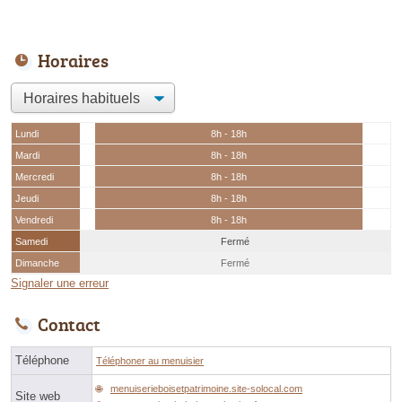
Horaires
Lundi
8h - 18h
Mardi
8h - 18h
Mercredi
8h - 18h
Jeudi
8h - 18h
Vendredi
8h - 18h
Samedi
Fermé
Dimanche
Fermé
Signaler une erreur
Contact
Téléphone
Téléphoner au menuisier
menuiserieboisetpatrimoine.site-solocal.com
Site web