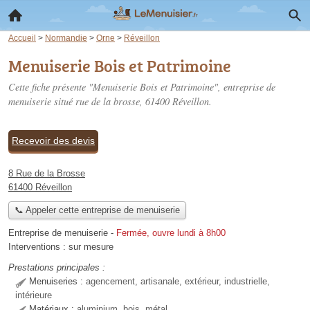
Accueil
>
Normandie
>
Orne
>
Réveillon
Menuiserie Bois et Patrimoine
Cette fiche présente "Menuiserie Bois et Patrimoine", entreprise de
menuiserie situé
rue de la brosse
, 61400 Réveillon.
Recevoir des devis
8 Rue de la Brosse
61400 Réveillon
📞 Appeler cette entreprise de menuiserie
Entreprise de menuiserie
-
Fermée, ouvre lundi à 8h00
Interventions :
sur mesure
Prestations principales :
Menuiseries :
agencement, artisanale, extérieur, industrielle,
intérieure
Matériaux :
aluminium, bois, métal