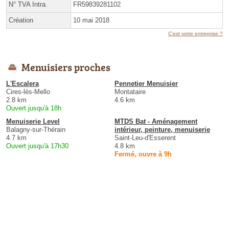
N° TVA Intra.
FR59839281102
Création
10 mai 2018
C'est votre entreprise ?
Menuisiers proches
L'Escalera
Pennetier Menuisier
Cires-lès-Mello
Montataire
2.8 km
4.6 km
Ouvert jusqu'à 18h
Menuiserie Level
MTDS Bat - Aménagement
Balagny-sur-Thérain
intérieur, peinture, menuiserie
4.7 km
Saint-Leu-d'Esserent
Ouvert jusqu'à 17h30
4.8 km
Fermé, ouvre à 9h