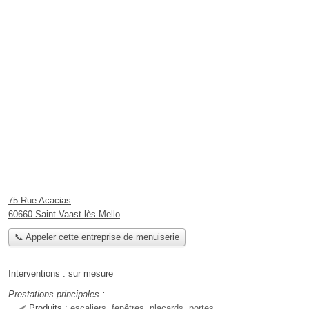
75 Rue Acacias
60660 Saint-Vaast-lès-Mello
📞 Appeler cette entreprise de menuiserie
Interventions :
sur mesure
Prestations principales :
Produits :
escaliers, fenêtres, placards, portes