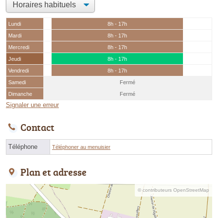
Lundi
8h - 17h
Mardi
8h - 17h
Mercredi
8h - 17h
Jeudi
8h - 17h
Vendredi
8h - 17h
Samedi
Fermé
Dimanche
Fermé
Signaler une erreur
Contact
Téléphone
Téléphoner au menuisier
Plan et adresse
© contributeurs OpenStreetMap