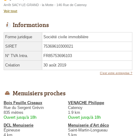
Arrêt SACY-LE-GRAND - la Motte - 146 Rue de Catenoy
Voir tout
Informations
Forme juridique
Société civile immobilière
SIRET
75369610300021
N° TVA Intra.
FR85753696103
Création
30 août 2019
C'est votre entreprise ?
Menuisiers proches
Bois Feuille Ciseaux
VENACHE Philippe
Rue du Sergent Grévin
Catenoy
835 mètres
1.9 km
Ouvert jusqu'à 18h
Ouvert jusqu'à 18h
DCL Menuiserie
Menuiserie d'Art déco
Épineuse
Saint-Martin-Longueau
4 km
5 km