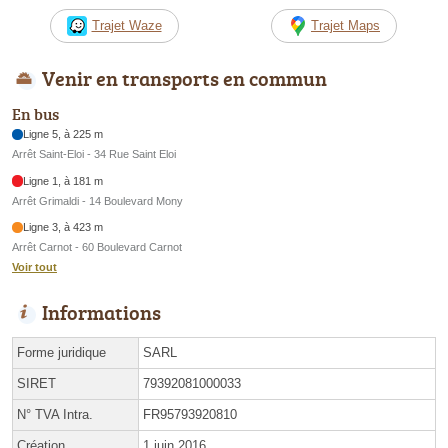
Trajet Waze
Trajet Maps
Venir en transports en commun
En bus
Ligne 5, à 225 m
Arrêt Saint-Eloi - 34 Rue Saint Eloi
Ligne 1, à 181 m
Arrêt Grimaldi - 14 Boulevard Mony
Ligne 3, à 423 m
Arrêt Carnot - 60 Boulevard Carnot
Voir tout
Informations
Forme juridique
SARL
SIRET
79392081000033
N° TVA Intra.
FR95793920810
Création
1 juin 2016