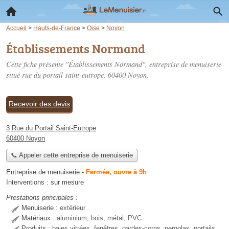
Accueil
>
Hauts-de-France
>
Oise
>
Noyon
Établissements Normand
Cette fiche présente "Établissements Normand", entreprise de menuiserie
situé
rue du portail saint-eutrope
, 60400 Noyon.
Recevoir des devis
3 Rue du Portail Saint-Eutrope
60400 Noyon
📞 Appeler cette entreprise de menuiserie
Entreprise de menuiserie
-
Fermée, ouvre à 9h
Interventions :
sur mesure
Prestations principales :
Menuiserie :
extérieur
Matériaux :
aluminium, bois, métal, PVC
Produits :
baies vitrées, fenêtres, gardes-corps, pergolas, portails,