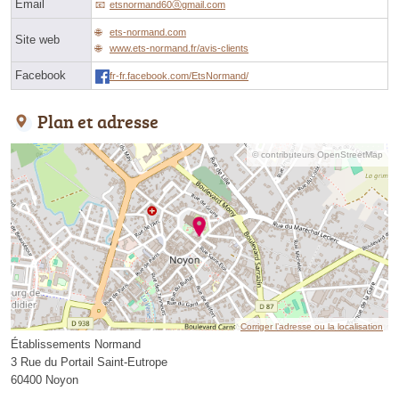
Email
etsnormand60ⓐgmail.com
ets-normand.com
Site web
www.ets-normand.fr/avis-clients
Facebook
fr-fr.facebook.com/EtsNormand/
Plan et adresse
© contributeurs OpenStreetMap
Corriger l’adresse ou la localisation
Établissements Normand
3 Rue du Portail Saint-Eutrope
60400 Noyon