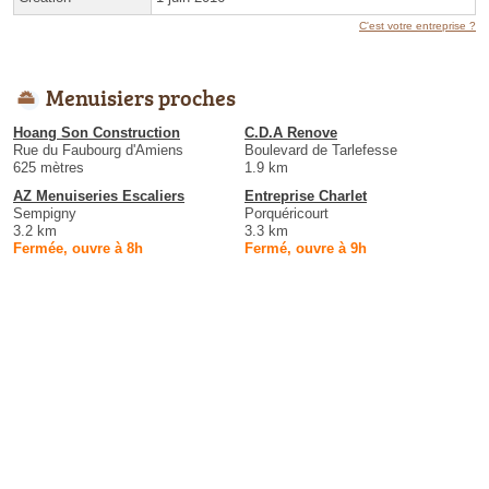
C'est votre entreprise ?
Menuisiers proches
Hoang Son Construction
C.D.A Renove
Rue du Faubourg d'Amiens
Boulevard de Tarlefesse
625 mètres
1.9 km
AZ Menuiseries Escaliers
Entreprise Charlet
Sempigny
Porquéricourt
3.2 km
3.3 km
Fermée, ouvre à 8h
Fermé, ouvre à 9h