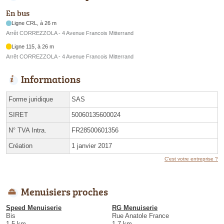
En bus
Ligne CRL, à 26 m
Arrêt CORREZZOLA - 4 Avenue Francois Mitterrand
Ligne 115, à 26 m
Arrêt CORREZZOLA - 4 Avenue Francois Mitterrand
Informations
Forme juridique
SAS
SIRET
50060135600024
N° TVA Intra.
FR28500601356
Création
1 janvier 2017
C'est votre entreprise ?
Menuisiers proches
Speed Menuiserie
RG Menuiserie
Bis
Rue Anatole France
1.5 km
1.7 km