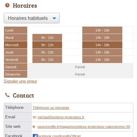
Horaires
Lundi
14h - 18h
Mardi
9h - 12h
14h - 18h
Mercredi
9h - 12h
14h - 18h
Jeudi
9h - 12h
14h - 18h
Vendredi
9h - 12h
14h - 18h
Samedi
Fermé
Dimanche
Fermé
Signaler une erreur
Contact
Téléphone
Téléphoner au menuisier
Email
michaelⓐombres-protections.fr
Site web
www.komilfo.fr/magasins/ombres-protections-valenciennes-59
Facebook
facebook.com/KomilfoOfficiel