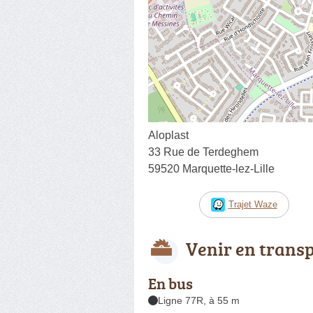
Aloplast
33 Rue de Terdeghem
59520 Marquette-lez-Lille
Trajet Waze
Venir en trans
En bus
Ligne 77R, à 55 m