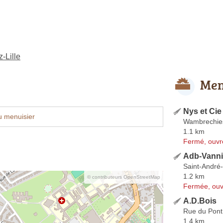
-Lille
Men
Nys et Cie
u menuisier
Wambrechie
1.1 km
Fermé, ouvr
Adb-Vanni
Saint-André-l
1.2 km
© contributeurs OpenStreetMap
Fermée, ouv
A.D.Bois
Rue du Pont
1.4 km