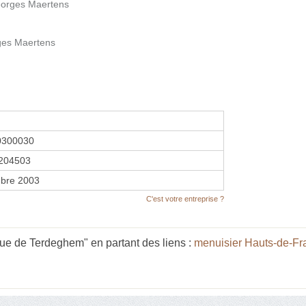
eorges Maertens
rges Maertens
0300030
204503
bre 2003
C'est votre entreprise ?
ue de Terdeghem" en partant des liens :
menuisier Hauts-de-Fr