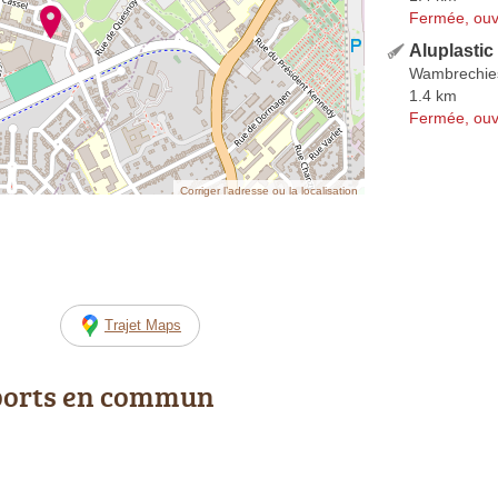
Fermée, ouv
Aluplastic
Wambrechie
1.4 km
Fermée, ouv
Corriger l’adresse ou la localisation
Trajet Maps
ports en commun