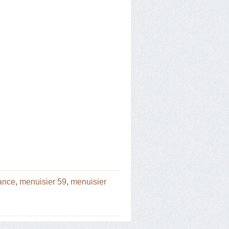
ance
,
menuisier 59
,
menuisier