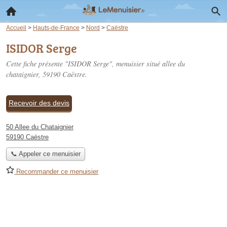
Accueil
>
Hauts-de-France
>
Nord
>
Caëstre
ISIDOR Serge
Cette fiche présente "ISIDOR Serge", menuisier situé
allee du
chataignier
, 59190 Caëstre.
Recevoir des devis
50 Allee du Chataignier
59190 Caëstre
📞 Appeler ce menuisier
Recommander ce menuisier