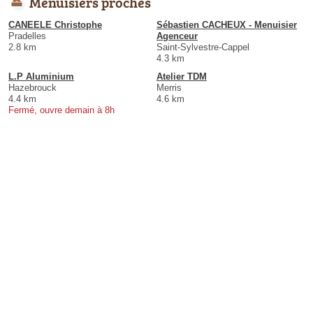
Menuisiers proches
CANEELE Christophe
Sébastien CACHEUX - Menuisier
Pradelles
Agenceur
2.8 km
Saint-Sylvestre-Cappel
4.3 km
L.P Aluminium
Atelier TDM
Hazebrouck
Merris
4.4 km
4.6 km
Fermé, ouvre demain à 8h