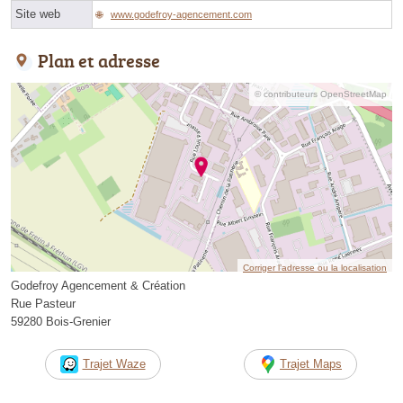
Site web
www.godefroy-agencement.com
Plan et adresse
© contributeurs OpenStreetMap
Corriger l’adresse ou la localisation
Godefroy Agencement & Création
Rue Pasteur
59280 Bois-Grenier
Trajet Waze
Trajet Maps