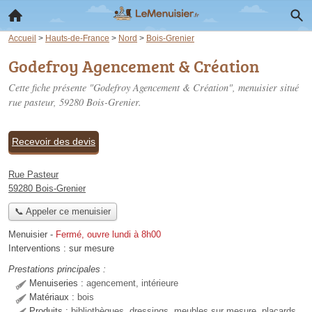
Accueil
>
Hauts-de-France
>
Nord
>
Bois-Grenier
Godefroy Agencement & Création
Cette fiche présente "Godefroy Agencement & Création", menuisier situé
rue pasteur
, 59280 Bois-Grenier.
Recevoir des devis
Rue Pasteur
59280 Bois-Grenier
📞 Appeler ce menuisier
Menuisier
-
Fermé, ouvre lundi à 8h00
Interventions :
sur mesure
Prestations principales :
Menuiseries :
agencement, intérieure
Matériaux :
bois
Produits :
bibliothèques, dressings, meubles sur mesure, placards