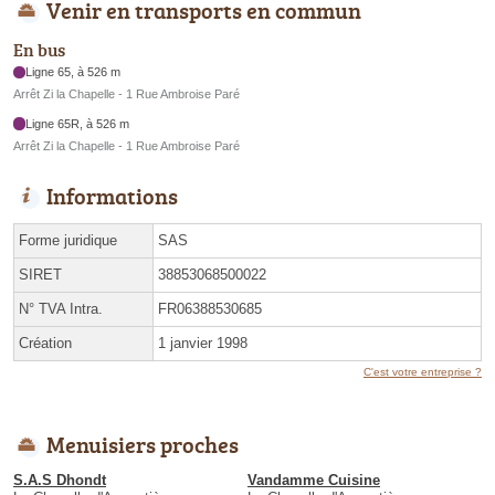
Venir en transports en commun
En bus
Ligne 65, à 526 m
Arrêt Zi la Chapelle - 1 Rue Ambroise Paré
Ligne 65R, à 526 m
Arrêt Zi la Chapelle - 1 Rue Ambroise Paré
Informations
Forme juridique
SAS
SIRET
38853068500022
N° TVA Intra.
FR06388530685
Création
1 janvier 1998
C'est votre entreprise ?
Menuisiers proches
S.A.S Dhondt
Vandamme Cuisine