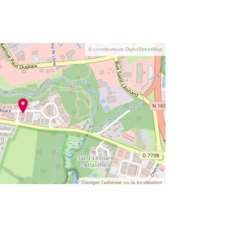
© contributeurs OpenStreetMap
Corriger l’adresse ou la localisation