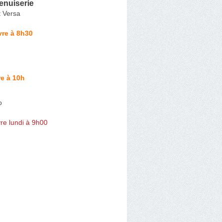
enuiserie
t Versa
vre à 8h30
e à 10h
o
re lundi à 9h00