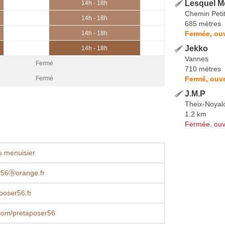
Lesquel M
14h - 18h
Chemin Peti
14h - 18h
685 mètres
Fermée, ou
14h - 18h
Jekko
14h - 18h
Vannes
Fermé
710 mètres
Fermé, ouvr
Fermé
J.M.P
Theix-Noyal
1.2 km
Fermée, ouv
u menuisier
r56ⓐorange.fr
poser56.fr
com/pretaposer56