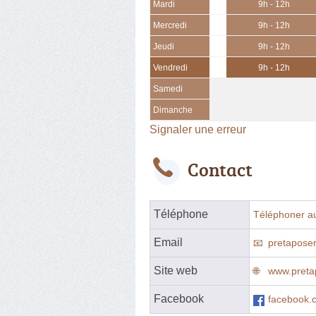
Mardi
9h - 12h
Mercredi
9h - 12h
Jeudi
9h - 12h
Vendredi
9h - 12h
Samedi
Dimanche
Signaler une erreur
Contact
Téléphone
Téléphoner a
Email
pretapose
Site web
www.preta
Facebook
facebook.