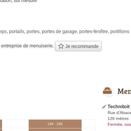
ration
,
sur mesure
ps, portails, portes, portes de garage, portes-fenêtre, portillons
 entreprise de menuiserie.
Je recommande
Men
Technitoit
Rue d'Alsac
128 mètres
Fermée, ouv
14h - 18h