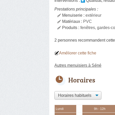
Interventions :
Qualibat
,
restau
Prestations principales :
Menuiserie :
extérieur
Matériaux :
PVC
Produits :
fenêtres, gardes-cor
2 personnes
recommandent
cette
Améliorer cette fiche
Autres menuisiers à Séné
Horaires
Lundi
9h - 12h