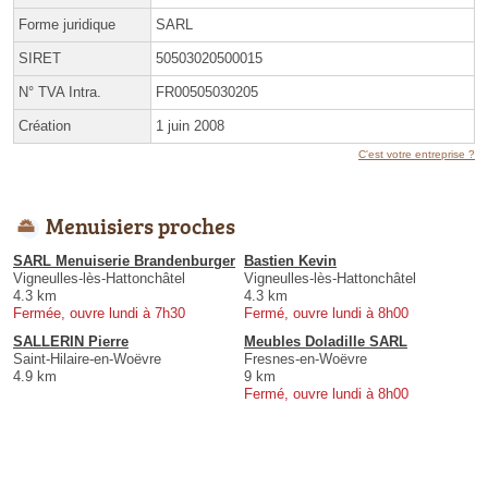
Forme juridique
SARL
SIRET
50503020500015
N° TVA Intra.
FR00505030205
Création
1 juin 2008
C'est votre entreprise ?
Menuisiers proches
SARL Menuiserie Brandenburger
Bastien Kevin
Vigneulles-lès-Hattonchâtel
Vigneulles-lès-Hattonchâtel
4.3 km
4.3 km
Fermée, ouvre lundi à 7h30
Fermé, ouvre lundi à 8h00
SALLERIN Pierre
Meubles Doladille SARL
Saint-Hilaire-en-Woëvre
Fresnes-en-Woëvre
4.9 km
9 km
Fermé, ouvre lundi à 8h00