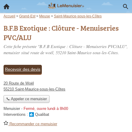
Accueil
>
Grand-Est
>
Meuse
>
Saint-Maurice-sous-les-Côtes
B.F.B Exotique : Clôture - Menuiseries
PVC/ALU
Cette fiche présente "B.F.B Exotique : Clôture - Menuiseries PVC/ALU",
menuisier situé
route de woël
, 55210 Saint-Maurice-sous-les-Côtes.
Recevoir des devis
20 Route de Woël
55210 Saint-Maurice-sous-les-Côtes
📞 Appeler ce menuisier
Menuisier
-
Fermé, ouvre lundi à 8h00
Interventions :
Qualibat
Recommander ce menuisier