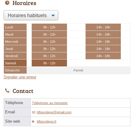
Horaires
Lundi
8h - 12h
14h - 18h
Mardi
8h - 12h
14h - 18h
Mercredi
8h - 12h
14h - 18h
Jeudi
8h - 12h
14h - 18h
Vendredi
8h - 12h
14h - 18h
Samedi
8h - 12h
Dimanche
Fermé
Signaler une erreur
Contact
Téléphone
Téléphoner au menuisier
Email
bfbexotiqueⓐgmail.com
Site web
bfbexotique.fr