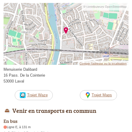
© contributeurs OpenStreetMap
Corriger l’adresse ou la localisation
Menuiserie Dalibard
16 Pass. De la Cointerie
53000 Laval
Trajet Waze
Trajet Maps
Venir en transports en commun
En bus
Ligne E, à 131 m