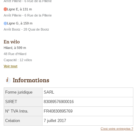
Arrêt Pillerie - 6 Rue de la Pillerie
Ligne E, à 131 m
Arrêt Pillerie - 6 Rue de la Pillerie
Ligne G, à 159 m
Arrêt Bootz - 28 Quai de Bootz
En vélo
Hilard, à 599 m
48 Rue d'Hilard
Capacité : 12 vélos
Voir tout
Informations
Forme juridique
SARL
SIRET
83089576900016
N° TVA Intra.
FR40830895769
Création
7 juillet 2017
C'est votre entreprise ?