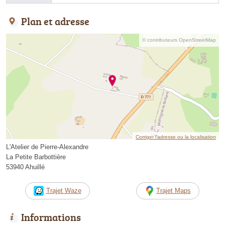
Plan et adresse
© contributeurs OpenStreetMap
Corriger l’adresse ou la localisation
L'Atelier de Pierre-Alexandre
La Petite Barbottière
53940 Ahuillé
Trajet Waze
Trajet Maps
Informations