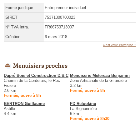
Forme juridique
Entrepreneur individuel
SIRET
75371300700023
N° TVA Intra.
FR66753713007
Création
6 mars 2018
C'est votre entreprise ?
Menuisiers proches
Dupré Bois et Construction D.B.C
Menuiserie Metereau Benjamin
Chemin de la Corderais, le Roc
Zone Artisanale de la Girardière
Ficiere
3.2 km
2.6 km
Fermé, ouvre à 8h
Fermée, ouvre à 8h
BERTRON Guillaume
FD Relooking
Astillé
La Bignonnière
4.4 km
6 km
Fermé, ouvre à 8h30