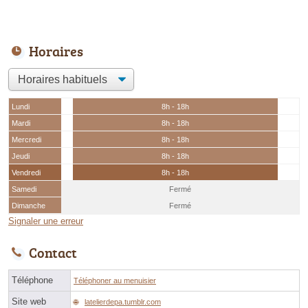
Horaires
Lundi
8h - 18h
Mardi
8h - 18h
Mercredi
8h - 18h
Jeudi
8h - 18h
Vendredi
8h - 18h
Samedi
Fermé
Dimanche
Fermé
Signaler une erreur
Contact
Téléphone
Téléphoner au menuisier
Site web
latelierdepa.tumblr.com