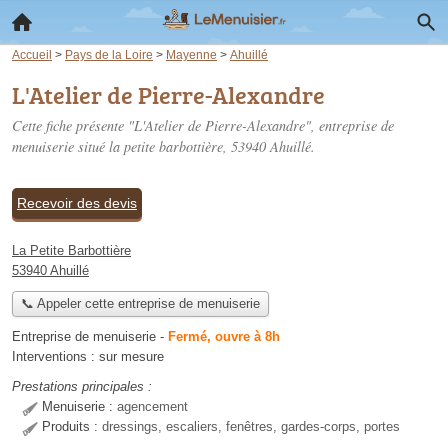
Accueil
>
Pays de la Loire
>
Mayenne
>
Ahuillé
L'Atelier de Pierre-Alexandre
Cette fiche présente "L'Atelier de Pierre-Alexandre", entreprise de
menuiserie situé
la petite barbottière
, 53940 Ahuillé.
Recevoir des devis
La Petite Barbottière
53940 Ahuillé
📞 Appeler cette entreprise de menuiserie
Entreprise de menuiserie
-
Fermé, ouvre à 8h
Interventions :
sur mesure
Prestations principales :
Menuiserie :
agencement
Produits :
dressings, escaliers, fenêtres, gardes-corps, portes