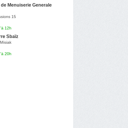
 de Menuiserie Generale
ssions 15
'à 12h
rre Sbaïz
Misiak
'à 20h