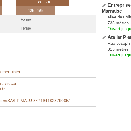
13h - 17h
Entreprise
Marnaise
13h - 16h
allée des Mi
Fermé
735 mètres
Ouvert jusqu
Fermé
Atelier Pie
Rue Joseph 
815 mètres
Ouvert jusqu
u menuisier
u-avis.com
.fr
.com/SAS-FIMALU-347194182379065/