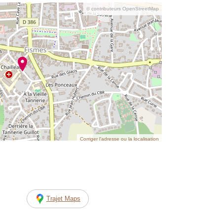
© contributeurs OpenStreetMap
Corriger l’adresse ou la localisation
Trajet Maps