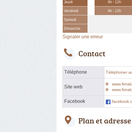
Jeudi
9h - 12h
Vendredi
9h - 12h
Samedi
Dimanche
Signaler une erreur
Contact
Téléphone
Téléphoner a
www.fimal
Site web
www.fimalu
Facebook
facebook
Plan et adresse