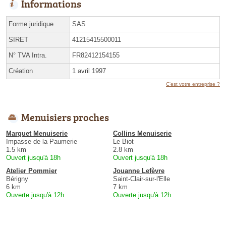
Informations
Forme juridique
SAS
SIRET
41215415500011
N° TVA Intra.
FR82412154155
Création
1 avril 1997
C'est votre entreprise ?
Menuisiers proches
Marguet Menuiserie
Collins Menuiserie
Impasse de la Paumerie
Le Biot
1.5 km
2.8 km
Ouvert jusqu'à 18h
Ouvert jusqu'à 18h
Atelier Pommier
Jouanne Lefèvre
Bérigny
Saint-Clair-sur-l'Elle
6 km
7 km
Ouverte jusqu'à 12h
Ouverte jusqu'à 12h