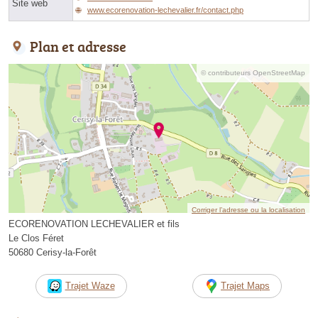
Site web
www.ecorenovation-lechevalier.fr/contact.php
Plan et adresse
© contributeurs OpenStreetMap
Corriger l’adresse ou la localisation
ECORENOVATION LECHEVALIER et fils
Le Clos Féret
50680 Cerisy-la-Forêt
Trajet Waze
Trajet Maps