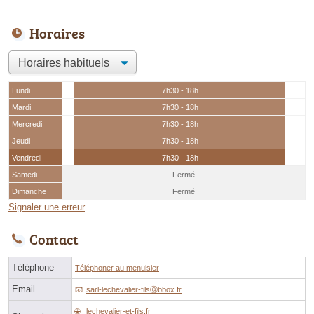
Horaires
Lundi
7h30 - 18h
Mardi
7h30 - 18h
Mercredi
7h30 - 18h
Jeudi
7h30 - 18h
Vendredi
7h30 - 18h
Samedi
Fermé
Dimanche
Fermé
Signaler une erreur
Contact
Téléphone
Téléphoner au menuisier
Email
sarl-lechevalier-filsⓐbbox.fr
lechevalier-et-fils.fr