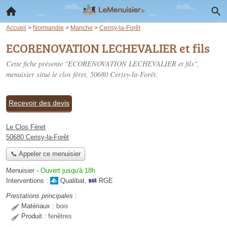
Accueil
>
Normandie
>
Manche
>
Cerisy-la-Forêt
ECORENOVATION LECHEVALIER et fils
Cette fiche présente "ECORENOVATION LECHEVALIER et fils",
menuisier situé
le clos féret
, 50680 Cerisy-la-Forêt.
Recevoir des devis
Le Clos Féret
50680 Cerisy-la-Forêt
📞 Appeler ce menuisier
Menuisier
-
Ouvert jusqu'à 18h
Interventions :
Qualibat
,
RGE
Prestations principales :
Matériaux :
bois
Produit :
fenêtres