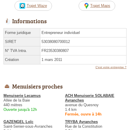
Trajet Waze
Trajet Maps
Informations
Forme juridique
Entrepreneur individuel
SIRET
53038080700012
N° TVA Intra.
FR23530380807
Création
1 mars 2011
C'est votre entreprise ?
Menuisiers proches
Menuiserie Lecamus
ACH Menuiserie SOLABAIE
Allée de la Baie
Avranches
440 mètres
avenue du Quesnoy
Ouverte jusqu'à 12h
1.4 km
Fermée, ouvre à 14h
GAZENGEL Loïc
TRYBA Avranches
Saint-Senier-sous-Avranches
Rue de la Constitution