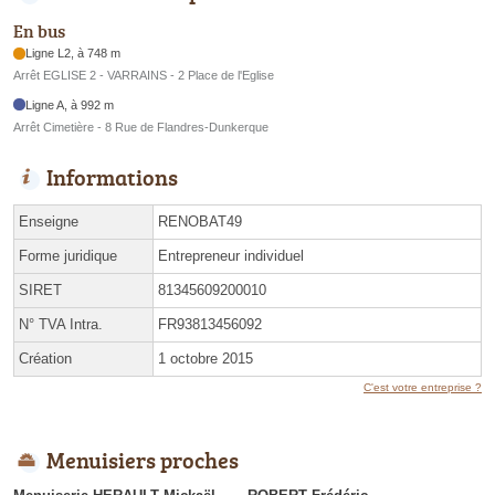
En bus
Ligne L2, à 748 m
Arrêt EGLISE 2 - VARRAINS - 2 Place de l'Eglise
Ligne A, à 992 m
Arrêt Cimetière - 8 Rue de Flandres-Dunkerque
Informations
Enseigne
RENOBAT49
Forme juridique
Entrepreneur individuel
SIRET
81345609200010
N° TVA Intra.
FR93813456092
Création
1 octobre 2015
C'est votre entreprise ?
Menuisiers proches