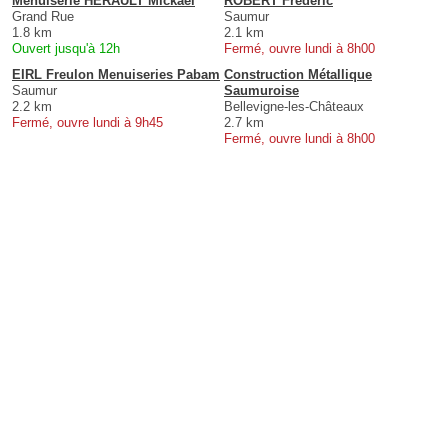
Menuiserie HERAULT Mickaël
ROBERT Frédéric
Grand Rue
Saumur
1.8 km
2.1 km
Ouvert jusqu'à 12h
Fermé, ouvre lundi à 8h00
EIRL Freulon Menuiseries Pabam
Construction Métallique
Saumur
Saumuroise
2.2 km
Bellevigne-les-Châteaux
Fermé, ouvre lundi à 9h45
2.7 km
Fermé, ouvre lundi à 8h00