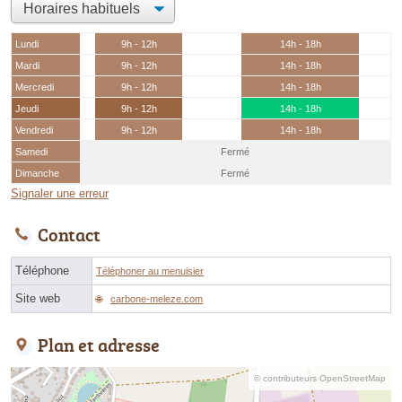
Lundi
9h - 12h
14h - 18h
Mardi
9h - 12h
14h - 18h
Mercredi
9h - 12h
14h - 18h
Jeudi
9h - 12h
14h - 18h
Vendredi
9h - 12h
14h - 18h
Samedi
Fermé
Dimanche
Fermé
Signaler une erreur
Contact
Téléphone
Téléphoner au menuisier
Site web
carbone-meleze.com
Plan et adresse
© contributeurs OpenStreetMap