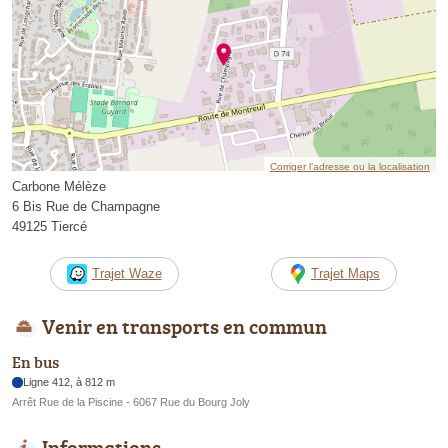
Corriger l’adresse ou la localisation
Carbone Mélèze
6 Bis Rue de Champagne
49125 Tiercé
Trajet Waze
Trajet Maps
Venir en transports en commun
En bus
Ligne 412, à 812 m
Arrêt Rue de la Piscine - 6067 Rue du Bourg Joly
Informations