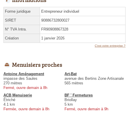
Forme juridique
Entrepreneur individuel
SIRET
90886732800027
N° TVA Intra.
FR90908867328
Création
1 janvier 2026
C'est votre entreprise ?
Menuisiers proches
Antoine Aménagement
Art-Bat
impasse des Saules
avenue des Bertins Zone Artisanale
270 mètres
565 mètres
Fermé, ouvre demain à 8h
ACB Menuiserie
BF ' Fermetures
Étriché
Briollay
4.1 km
5 km
Fermée, ouvre demain à 8h
Fermé, ouvre demain à 9h