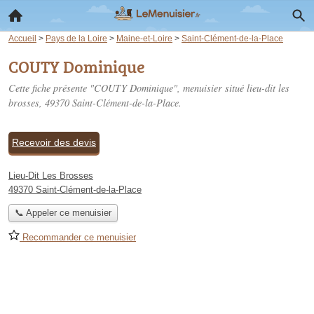
Accueil
>
Pays de la Loire
>
Maine-et-Loire
>
Saint-Clément-de-la-Place
COUTY Dominique
Cette fiche présente "COUTY Dominique", menuisier situé
lieu-dit les
brosses
, 49370 Saint-Clément-de-la-Place.
Recevoir des devis
Lieu-Dit Les Brosses
49370 Saint-Clément-de-la-Place
📞 Appeler ce menuisier
Recommander ce menuisier