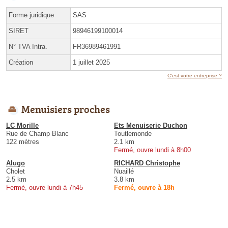
Forme juridique
SAS
SIRET
98946199100014
N° TVA Intra.
FR36989461991
Création
1 juillet 2025
C'est votre entreprise ?
Menuisiers proches
LC Morille
Ets Menuiserie Duchon
Rue de Champ Blanc
Toutlemonde
122 mètres
2.1 km
Fermé, ouvre lundi à 8h00
Alugo
RICHARD Christophe
Cholet
Nuaillé
2.5 km
3.8 km
Fermé, ouvre lundi à 7h45
Fermé, ouvre à 18h