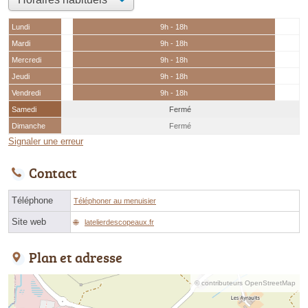
Lundi
9h - 18h
Mardi
9h - 18h
Mercredi
9h - 18h
Jeudi
9h - 18h
Vendredi
9h - 18h
Samedi
Fermé
Dimanche
Fermé
Signaler une erreur
Contact
Téléphone
Téléphoner au menuisier
Site web
latelierdescopeaux.fr
Plan et adresse
© contributeurs OpenStreetMap