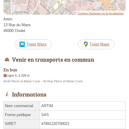
Corriger l’adresse ou la localisation
Artim
13 Rue du Mans
49300 Cholet
Trajet Waze
Trajet Maps
Venir en transports en commun
En bus
Ligne 6, à 328 m
Arrêt Pierre et Marie Curie - 40 Rue Pierre et Marie Curie
Informations
Nom commercial
ARTIM
Forme juridique
SAS
SIRET
47891220700022