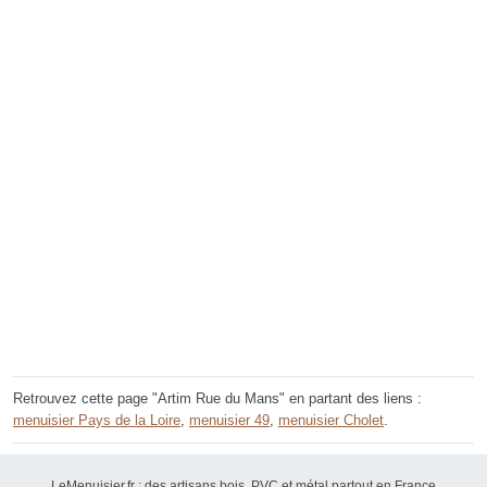
Retrouvez cette page "Artim Rue du Mans" en partant des liens :
menuisier Pays de la Loire
,
menuisier 49
,
menuisier Cholet
.
LeMenuisier.fr : des artisans bois, PVC et métal partout en France