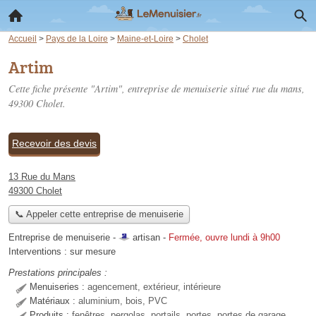
Accueil
>
Pays de la Loire
>
Maine-et-Loire
>
Cholet
Artim
Cette fiche présente "Artim", entreprise de menuiserie situé
rue du mans
,
49300 Cholet.
Recevoir des devis
13 Rue du Mans
49300 Cholet
📞 Appeler cette entreprise de menuiserie
Entreprise de menuiserie -
artisan
-
Fermée, ouvre lundi à 9h00
Interventions :
sur mesure
Prestations principales :
Menuiseries :
agencement, extérieur, intérieure
Matériaux :
aluminium, bois, PVC
Produits :
fenêtres, pergolas, portails, portes, portes de garage,