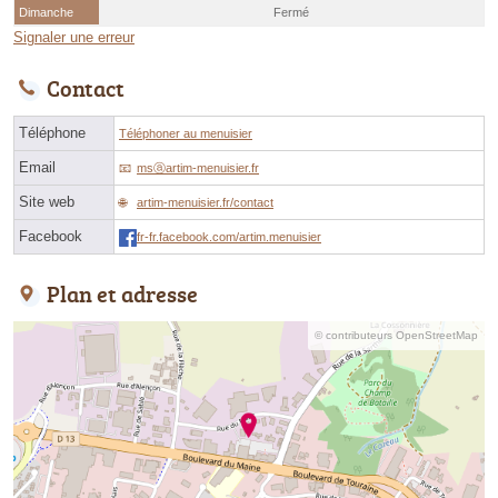
Dimanche
Fermé
Signaler une erreur
Contact
Téléphone
Téléphoner au menuisier
Email
msⓐartim-menuisier.fr
Site web
artim-menuisier.fr/contact
Facebook
fr-fr.facebook.com/artim.menuisier
Plan et adresse
© contributeurs OpenStreetMap