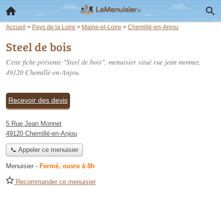
Accueil
>
Pays de la Loire
>
Maine-et-Loire
>
Chemillé-en-Anjou
Steel de bois
Cette fiche présente "Steel de bois", menuisier situé
rue jean monnet
,
49120 Chemillé-en-Anjou.
Recevoir des devis
5 Rue Jean Monnet
49120 Chemillé-en-Anjou
📞 Appeler ce menuisier
Menuisier
-
Fermé, ouvre à 8h
Recommander ce menuisier