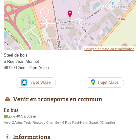
Corriger l’adresse ou la localisation
Steel de bois
5 Rue Jean Monnet
49120 Chemillé-en-Anjou
Trajet Waze
Trajet Maps
Venir en transports en commun
En bus
Ligne 407, à 582 m
Arrêt ZA des Trois Routes / Chemillé - 4 Rue Paul-Henri Spaak (Chemillé)
Informations