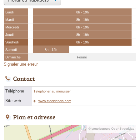
Lundi
8h - 19h
Mardi
8h - 19h
Mercredi
8h - 19h
Jeudi
8h - 19h
Vendredi
8h - 19h
Samedi
8h - 12h
Dimanche
Fermé
Signaler une erreur
Contact
Téléphone
Téléphoner au menuisier
Site web
www.steeldebois.com
Plan et adresse
© contributeurs OpenStreetMap