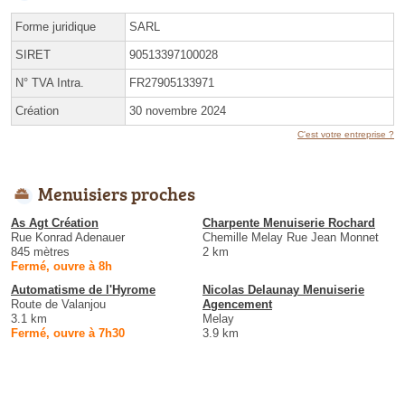
Forme juridique
SARL
SIRET
90513397100028
N° TVA Intra.
FR27905133971
Création
30 novembre 2024
C'est votre entreprise ?
Menuisiers proches
As Agt Création
Charpente Menuiserie Rochard
Rue Konrad Adenauer
Chemille Melay Rue Jean Monnet
845 mètres
2 km
Fermé, ouvre à 8h
Automatisme de l'Hyrome
Nicolas Delaunay Menuiserie
Route de Valanjou
Agencement
3.1 km
Melay
Fermé, ouvre à 7h30
3.9 km