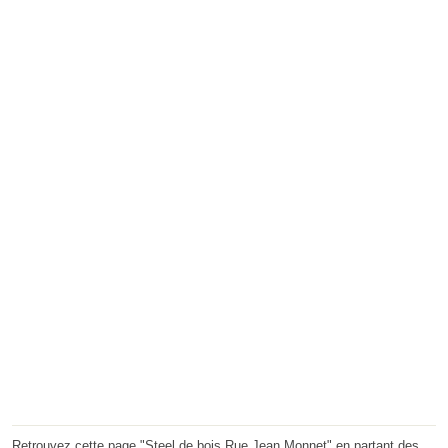
Retrouvez cette page "Steel de bois Rue Jean Monnet" en partant des