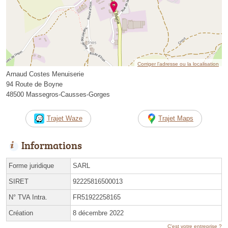
Corriger l’adresse ou la localisation
Arnaud Costes Menuiserie
94 Route de Boyne
48500 Massegros-Causses-Gorges
Trajet Waze
Trajet Maps
Informations
Forme juridique
SARL
SIRET
92225816500013
N° TVA Intra.
FR51922258165
Création
8 décembre 2022
C'est votre entreprise ?