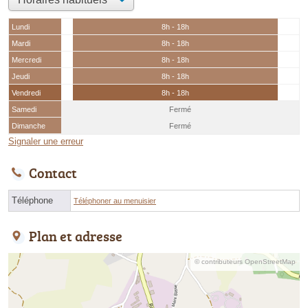
Lundi
8h - 18h
Mardi
8h - 18h
Mercredi
8h - 18h
Jeudi
8h - 18h
Vendredi
8h - 18h
Samedi
Fermé
Dimanche
Fermé
Signaler une erreur
Contact
Téléphone
Téléphoner au menuisier
Plan et adresse
© contributeurs OpenStreetMap