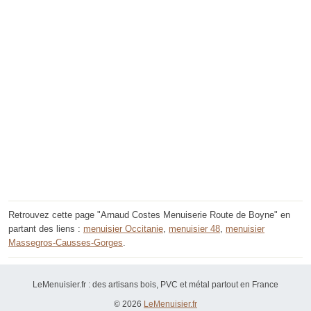
Retrouvez cette page "Arnaud Costes Menuiserie Route de Boyne" en
partant des liens :
menuisier Occitanie
,
menuisier 48
,
menuisier
Massegros-Causses-Gorges
.
LeMenuisier.fr : des artisans bois, PVC et métal partout en France
© 2026
LeMenuisier.fr