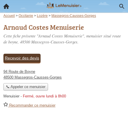
Accueil
>
Occitanie
>
Lozère
>
Massegros-Causses-Gorges
Arnaud Costes Menuiserie
Cette fiche présente "Arnaud Costes Menuiserie", menuisier situé
route
de boyne
, 48500 Massegros-Causses-Gorges.
Recevoir des devis
94 Route de Boyne
48500 Massegros-Causses-Gorges
📞 Appeler ce menuisier
Menuisier
-
Fermé, ouvre lundi à 8h00
Recommander ce menuisier