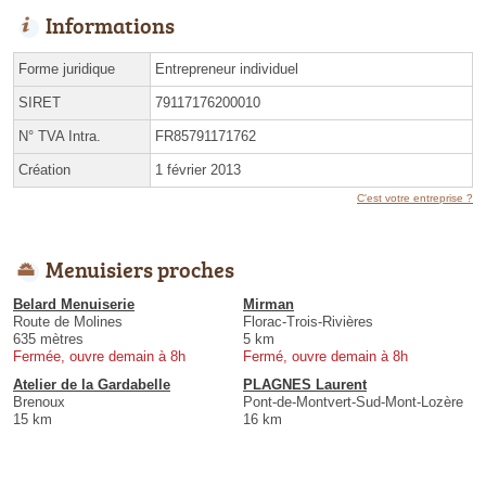
Informations
Forme juridique
Entrepreneur individuel
SIRET
79117176200010
N° TVA Intra.
FR85791171762
Création
1 février 2013
C'est votre entreprise ?
Menuisiers proches
Belard Menuiserie
Mirman
Route de Molines
Florac-Trois-Rivières
635 mètres
5 km
Fermée, ouvre demain à 8h
Fermé, ouvre demain à 8h
Atelier de la Gardabelle
PLAGNES Laurent
Brenoux
Pont-de-Montvert-Sud-Mont-Lozère
15 km
16 km