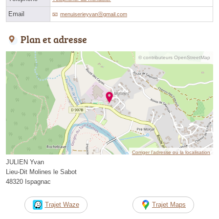
Email
menuiserieyvanⓐgmail.com
Plan et adresse
© contributeurs OpenStreetMap
Corriger l’adresse ou la localisation
JULIEN Yvan
Lieu-Dit Molines le Sabot
48320 Ispagnac
Trajet Waze
Trajet Maps