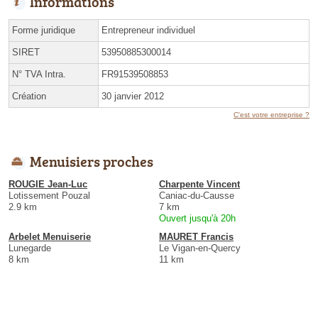
Informations
Forme juridique
Entrepreneur individuel
SIRET
53950885300014
N° TVA Intra.
FR91539508853
Création
30 janvier 2012
C'est votre entreprise ?
Menuisiers proches
ROUGIE Jean-Luc
Charpente Vincent
Lotissement Pouzal
Caniac-du-Causse
2.9 km
7 km
Ouvert jusqu'à 20h
Arbelet Menuiserie
MAURET Francis
Lunegarde
Le Vigan-en-Quercy
8 km
11 km