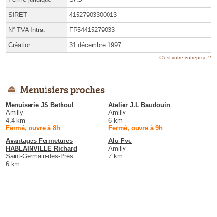
SIRET
41527903300013
N° TVA Intra.
FR54415279033
Création
31 décembre 1997
C'est votre entreprise ?
Menuisiers proches
Menuiserie JS Bethoul
Atelier J.L Baudouin
Amilly
Amilly
4.4 km
6 km
Fermé, ouvre à 8h
Fermé, ouvre à 9h
Avantages Fermetures
Alu Pvc
HABLAINVILLE Richard
Amilly
Saint-Germain-des-Prés
7 km
6 km