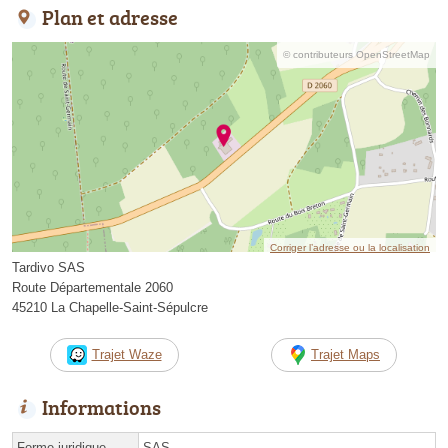
Plan et adresse
© contributeurs OpenStreetMap
Corriger l’adresse ou la localisation
Tardivo SAS
Route Départementale 2060
45210 La Chapelle-Saint-Sépulcre
Trajet Waze
Trajet Maps
Informations
Forme juridique
SAS