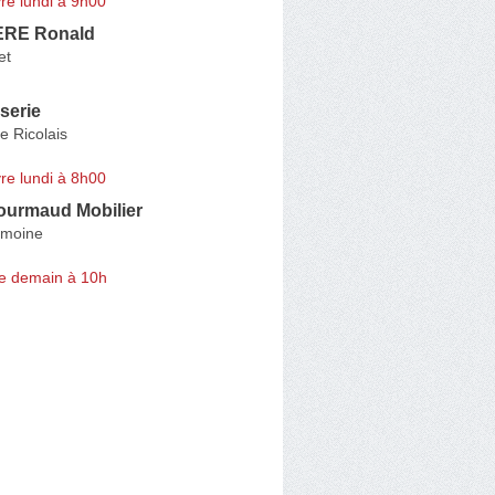
re lundi à 9h00
RE Ronald
et
serie
e Ricolais
re lundi à 8h00
ourmaud Mobilier
emoine
e demain à 10h