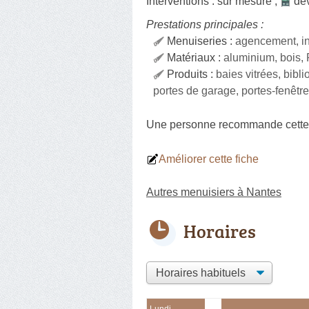
Interventions :
sur mesure
,
dev
Prestations principales :
Menuiseries :
agencement, in
Matériaux :
aluminium, bois,
Produits :
baies vitrées, bibl
portes de garage, portes-fenêtre
Une personne
recommande
cette
Améliorer cette fiche
Autres menuisiers à Nantes
Horaires
Lundi