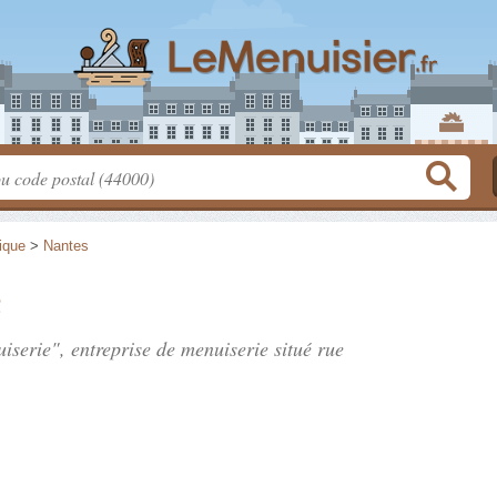
tique
>
Nantes
e
iserie", entreprise de menuiserie situé
rue