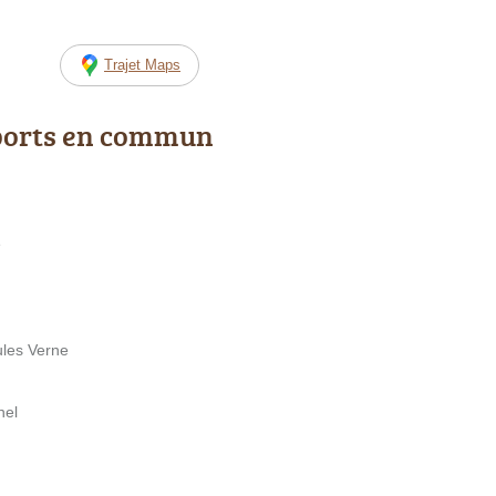
Trajet Maps
ports en commun
e
ules Verne
nel