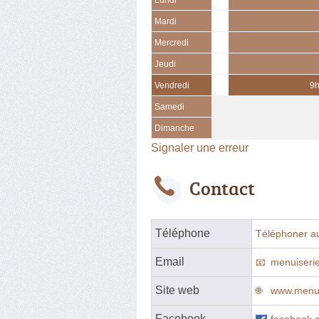
Mardi
Mercredi
Jeudi
Vendredi
9h
Samedi
Dimanche
Signaler une erreur
Contact
Téléphone
Téléphoner a
Email
menuiseri
Site web
www.menui
Facebook