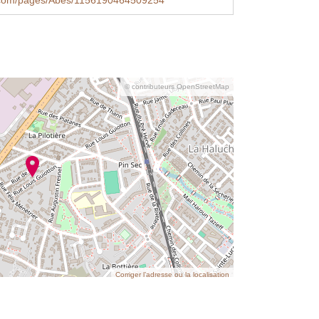
com/pages/Abes/1156190464509254
© contributeurs OpenStreetMap
Corriger l’adresse ou la localisation