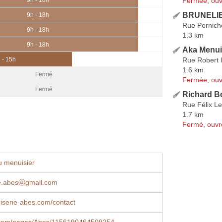
Fermée, ouv
BRUNELIE
9h - 18h
Rue Pornich
9h - 18h
1.3 km
9h - 18h
Aka Menui
Rue Robert l
 - 15h
1.6 km
Fermé
Fermée, ouv
Fermé
Richard B
Rue Félix L
1.7 km
Fermé, ouvr
u menuisier
e.abesⓐgmail.com
serie-abes.com/contact