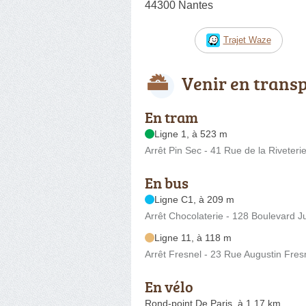
44300 Nantes
Trajet Waze
Venir en trans
En tram
Ligne 1, à 523 m
Arrêt Pin Sec - 41 Rue de la Riveteri
En bus
Ligne C1, à 209 m
Arrêt Chocolaterie - 128 Boulevard J
Ligne 11, à 118 m
Arrêt Fresnel - 23 Rue Augustin Fres
En vélo
Rond-point De Paris, à 1.17 km