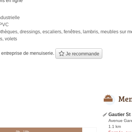
is en ligne
dustrielle
 PVC
iothèques, dressings, escaliers, fenêtres, lambris, meubles sur me
s, volets
 entreprise de menuiserie.
Je recommande
Men
Gautier St
Avenue Gare
1.1 km
9h - 18h