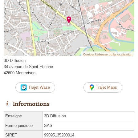
Corriger l’adresse ou la localisation
3D Diffusion
34 avenue de Saint-Etienne
42600 Montbrison
Trajet Waze
Trajet Maps
Informations
Enseigne
3D Diffusion
Forme juridique
SAS
SIRET
99095135200014