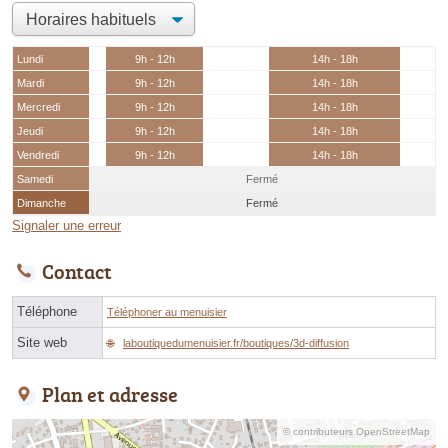
Lundi
9h - 12h
14h - 18h
Mardi
9h - 12h
14h - 18h
Mercredi
9h - 12h
14h - 18h
Jeudi
9h - 12h
14h - 18h
Vendredi
9h - 12h
14h - 18h
Samedi
Fermé
Dimanche
Fermé
Signaler une erreur
Contact
Téléphone
Téléphoner au menuisier
Site web
laboutiquedumenuisier.fr/boutiques/3d-diffusion
Plan et adresse
© contributeurs OpenStreetMap