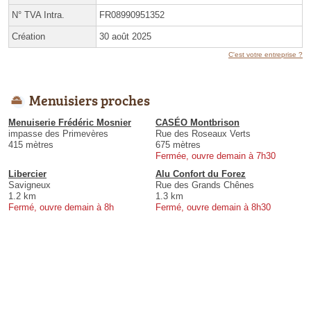
N° TVA Intra.
FR08990951352
Création
30 août 2025
C'est votre entreprise ?
Menuisiers proches
Menuiserie Frédéric Mosnier
CASÉO Montbrison
impasse des Primevères
Rue des Roseaux Verts
415 mètres
675 mètres
Fermée, ouvre demain à 7h30
Libercier
Alu Confort du Forez
Savigneux
Rue des Grands Chênes
1.2 km
1.3 km
Fermé, ouvre demain à 8h
Fermé, ouvre demain à 8h30