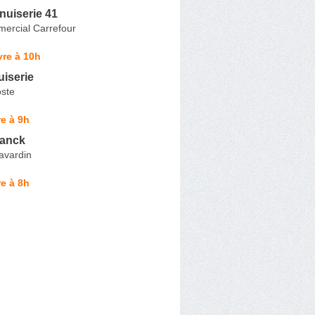
nuiserie 41
ercial Carrefour
re à 10h
iserie
oste
e à 9h
ranck
avardin
e à 8h