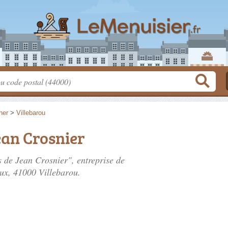
her
>
Villebarou
ean Crosnier
s de Jean Crosnier", entreprise de
ux
, 41000 Villebarou.