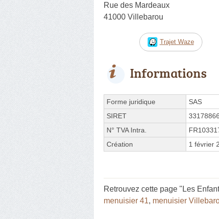
Rue des Mardeaux
41000 Villebarou
Trajet Waze
Informations
Forme juridique
SAS
SIRET
3317886
N° TVA Intra.
FR10331
Création
1 février
Retrouvez cette page "Les Enfant
menuisier 41
,
menuisier Villebar