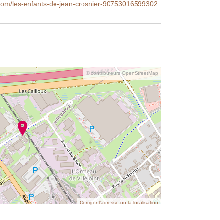
com/les-enfants-de-jean-crosnier-90753016599302
© contributeurs OpenStreetMap
Corriger l’adresse ou la localisation