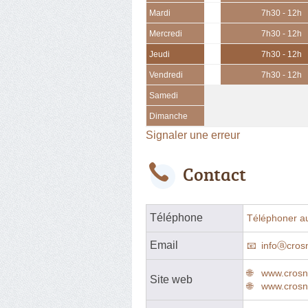
Mardi
7h30 - 12h
Mercredi
7h30 - 12h
Jeudi
7h30 - 12h
Vendredi
7h30 - 12h
Samedi
Dimanche
Signaler une erreur
Contact
Téléphone
Téléphoner a
Email
infoⓐcrosn
www.crosni
Site web
www.crosni