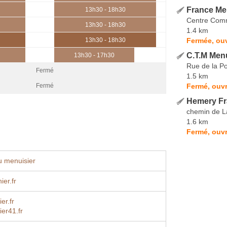
France Me
13h30 - 18h30
Centre Comm
13h30 - 18h30
1.4 km
Fermée, ouv
13h30 - 18h30
C.T.M Menu
13h30 - 17h30
Rue de la P
Fermé
1.5 km
Fermé, ouvr
Fermé
Hemery F
chemin de L
1.6 km
Fermé, ouvr
u menuisier
ier.fr
er.fr
er41.fr