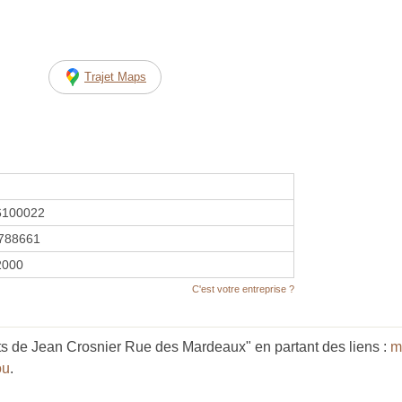
Trajet Maps
6100022
788661
 2000
C'est votre entreprise ?
s de Jean Crosnier Rue des Mardeaux" en partant des liens :
m
ou
.