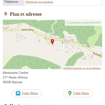
Téléphone
Téléphoner au menuisier
Plan et adresse
© contributeurs OpenStreetMap
Corriger l’adresse ou la localisation
Menuiserie Confort
277 Route d'Amou
40330 Nassiet
Trajet Waze
Trajet Maps