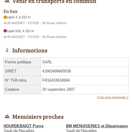
Venir en transports en commun
En bus
Ligne 3, à 222 m
Arrêt NASSIET - FOYER - 36 Route d’Amou
Ligne 528, à 222 m
Arrêt NASSIET - FOYER - 36 Route d'Amou
Informations
Forme juridique
SARL
SIRET
41863499400036
N° TVA Intra.
FR16418634994
Création
20 septembre 2007
C'est votre entreprise ?
Menuisiers proches
HOURDEBAIGT Pierre
BM MENUISERIES et Dépannages
Sault-de-Navailles
Sault-de-Navailles