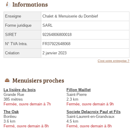
Informations
Enseigne
Chalet & Menuiserie du Dombief
Forme juridique
SARL
SIRET
92264806800018
N° TVA Intra.
FR37922648068
Création
2 janvier 2023
C'est votre entreprise ?
Menuisiers proches
La lisière du bois
Fillon Maillet
Grande Rue
Saint-Pierre
385 mètres
2.3 km
Fermée, ouvre demain à 7h
Fermée, ouvre demain à 9h
The Oak
Societe Delacroix Paul et Fils
Bonlieu
Saint-Laurent-en-Grandvaux
3.6 km
4.5 km
Fermé, ouvre demain à 8h
Fermé, ouvre demain à 8h