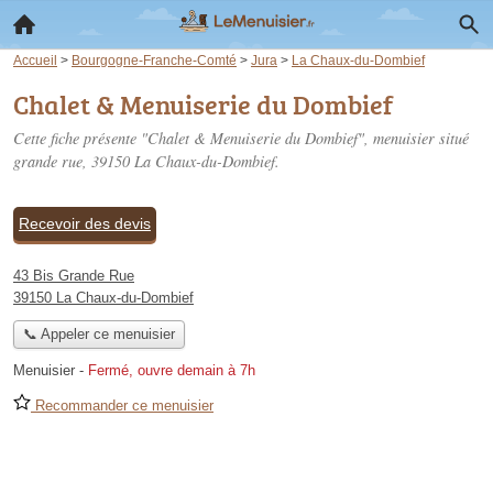
Accueil
>
Bourgogne-Franche-Comté
>
Jura
>
La Chaux-du-Dombief
Chalet & Menuiserie du Dombief
Cette fiche présente "Chalet & Menuiserie du Dombief", menuisier situé
grande rue
, 39150 La Chaux-du-Dombief.
Recevoir des devis
43 Bis Grande Rue
39150 La Chaux-du-Dombief
📞 Appeler ce menuisier
Menuisier
-
Fermé, ouvre demain à 7h
Recommander ce menuisier