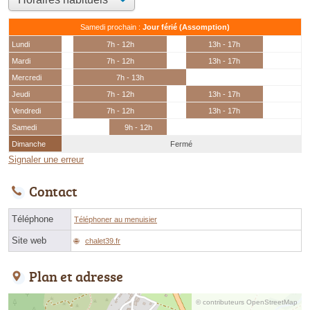
Samedi prochain :
Jour férié (Assomption)
Lundi
7h - 12h
13h - 17h
Mardi
7h - 12h
13h - 17h
Mercredi
7h - 13h
Jeudi
7h - 12h
13h - 17h
Vendredi
7h - 12h
13h - 17h
Samedi
9h - 12h
Dimanche
Fermé
Signaler une erreur
Contact
Téléphone
Téléphoner au menuisier
Site web
chalet39.fr
Plan et adresse
© contributeurs OpenStreetMap