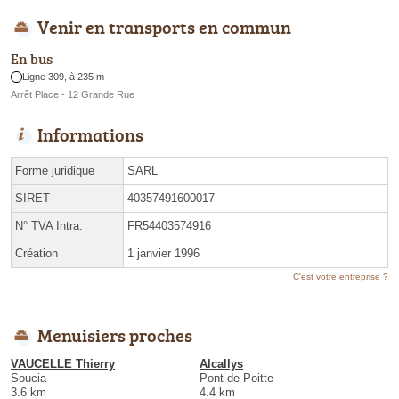
Venir en transports en commun
En bus
Ligne 309, à 235 m
Arrêt Place - 12 Grande Rue
Informations
Forme juridique
SARL
SIRET
40357491600017
N° TVA Intra.
FR54403574916
Création
1 janvier 1996
C'est votre entreprise ?
Menuisiers proches
VAUCELLE Thierry
Alcallys
Soucia
Pont-de-Poitte
3.6 km
4.4 km