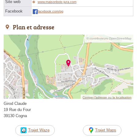
Site web
www.maisonbois-jura.com
Facebook
facebook.com/pg
Plan et adresse
© contributeurs OpenStreetMap
Corriger l’adresse ou la localisation
Girod Claude
19 Rue du Four
39130 Cogna
Trajet Waze
Trajet Maps