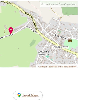
© contributeurs OpenStreetMap
Corriger l’adresse ou la localisation
Trajet Maps