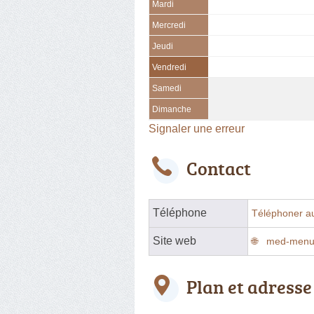
Mardi
Mercredi
Jeudi
Vendredi
Samedi
Dimanche
Signaler une erreur
Contact
Téléphone
Téléphoner a
Site web
med-menui
Plan et adresse