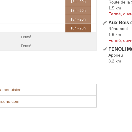
Route de la
18h - 20h
1.5 km
18h - 20h
Fermé, ouvr
18h - 20h
Aux Bois 
Réaumont
18h - 20h
1.6 km
Fermé
Fermé, ouvr
Fermé
FENOLI Me
Apprieu
3.2 km
u menuisier
serie.com