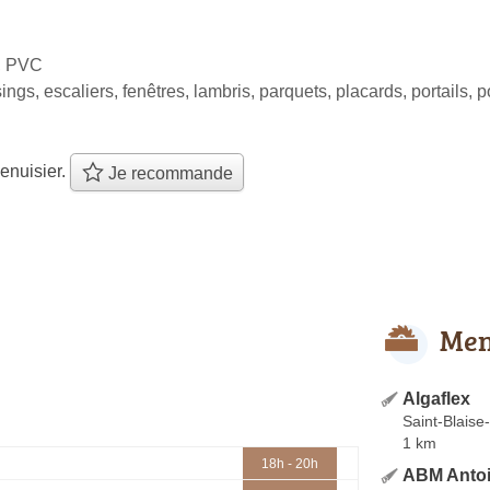
l, PVC
ings, escaliers, fenêtres, lambris, parquets, placards, portails, 
enuisier.
Je recommande
Men
Algaflex
Saint-Blaise
1 km
18h - 20h
ABM Antoi