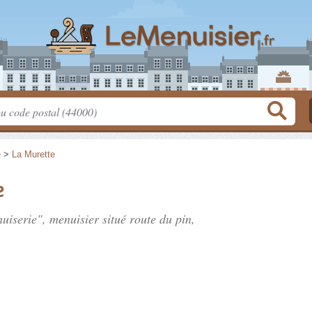
e
>
La Murette
e
uiserie", menuisier situé
route du pin
,