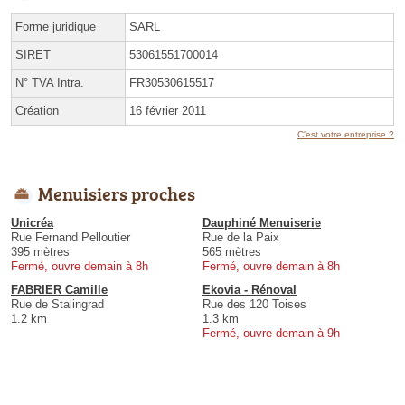
Forme juridique
SARL
SIRET
53061551700014
N° TVA Intra.
FR30530615517
Création
16 février 2011
C'est votre entreprise ?
Menuisiers proches
Unicréa
Dauphiné Menuiserie
Rue Fernand Pelloutier
Rue de la Paix
395 mètres
565 mètres
Fermé, ouvre demain à 8h
Fermé, ouvre demain à 8h
FABRIER Camille
Ekovia - Rénoval
Rue de Stalingrad
Rue des 120 Toises
1.2 km
1.3 km
Fermé, ouvre demain à 9h