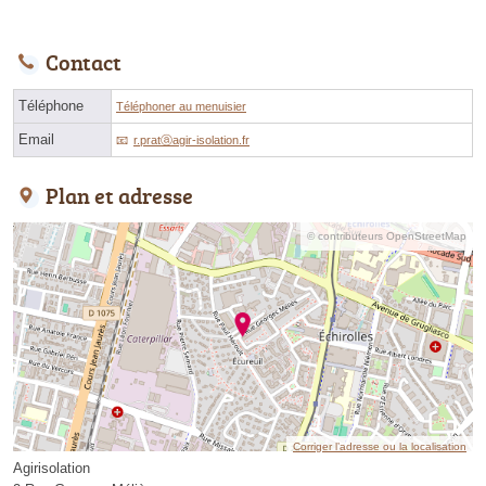
Contact
Téléphone
Téléphoner au menuisier
Email
r.pratⓐagir-isolation.fr
Plan et adresse
© contributeurs OpenStreetMap
Corriger l’adresse ou la localisation
Agirisolation