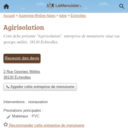
Accueil
>
Auvergne-Rhône-Alpes
>
Isère
>
Échirolles
Agirisolation
Cette fiche présente "Agirisolation", entreprise de menuiserie situé
rue
georges méliès
, 38130 Échirolles.
Recevoir des devis
2 Rue Georges Méliès
38130 Échirolles
📞 Appeler cette entreprise de menuiserie
Interventions :
restauration
Prestations principales :
Matériaux :
PVC
Recommander cette entreprise de menuiserie