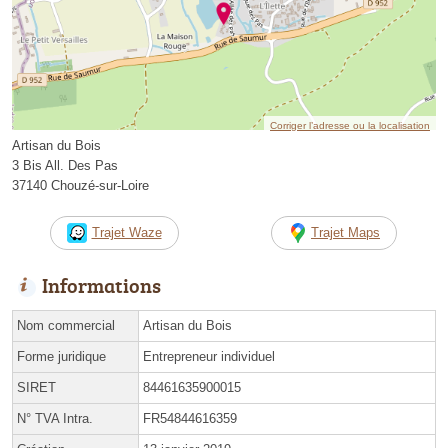
Corriger l’adresse ou la localisation
Artisan du Bois
3 Bis All. Des Pas
37140 Chouzé-sur-Loire
Trajet Waze
Trajet Maps
Informations
Nom commercial
Artisan du Bois
Forme juridique
Entrepreneur individuel
SIRET
84461635900015
N° TVA Intra.
FR54844616359