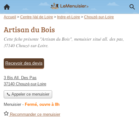
Accueil
>
Centre-Val de Loire
>
Indre-et-Loire
>
Chouzé-sur-Loire
Artisan du Bois
Cette fiche présente "Artisan du Bois", menuisier situé
all. des pas
,
37140 Chouzé-sur-Loire.
Recevoir des devis
3 Bis All. Des Pas
37140 Chouzé-sur-Loire
📞 Appeler ce menuisier
Menuisier
-
Fermé, ouvre à 8h
Recommander ce menuisier