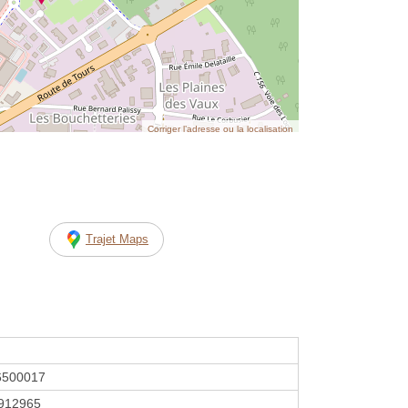
Corriger l’adresse ou la localisation
Trajet Maps
6500017
912965