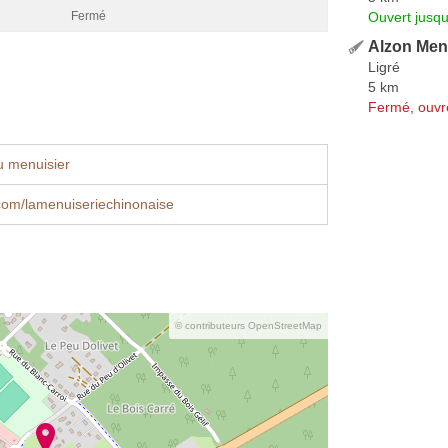
Ouvert jusq
Fermé
Alzon Men
Ligré
5 km
Fermé, ouvr
u menuisier
com/lamenuiseriechinonaise
© contributeurs OpenStreetMap