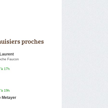
uisiers proches
Laurent
oche Faucon
'à 17h
'à 19h
e Metayer