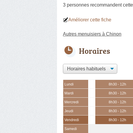
3 personnes
recommandent
cette
Améliorer cette fiche
Autres menuisiers à Chinon
Horaires
Lundi
8h30 - 12h
Mardi
8h30 - 12h
Mercredi
8h30 - 12h
Jeudi
8h30 - 12h
Vendredi
8h30 - 12h
Samedi