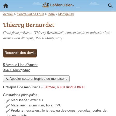
Accueil
>
Centre-Val de Loire
>
Indre
>
Montgivray
Thierry Bernardet
Cette fiche présente "Thierry Bernardet", entreprise de menuiserie situé
avenue lion d'argent
, 36400 Montgivray.
Recevoir des devis
5 Avenue Lion d'Argent
36400 Montgivray
📞 Appeler cette entreprise de menuiserie
Entreprise de menuiserie
-
Fermée, ouvre lundi à 8h00
Prestations principales :
Menuiserie :
extérieur
Matériaux :
aluminium, bois, PVC
Produits :
escaliers, fenêtres, gardes-corps, pergolas, portes de
garage, volets