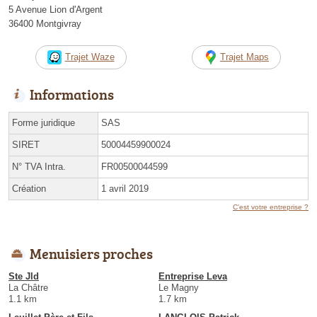
5 Avenue Lion d'Argent
36400 Montgivray
Trajet Waze
Trajet Maps
Informations
Forme juridique
SAS
SIRET
50004459900024
N° TVA Intra.
FR00500044599
Création
1 avril 2019
C'est votre entreprise ?
Menuisiers proches
Ste Jld
Entreprise Leva
La Châtre
Le Magny
1.1 km
1.7 km