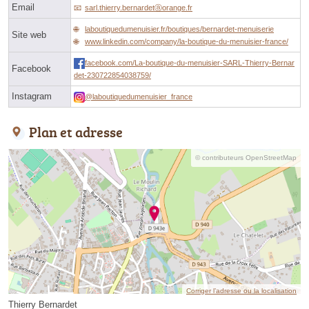
Email
sarl.thierry.bernardetⓐorange.fr
laboutiquedumenuisier.fr/boutiques/bernardet-menuiserie
Site web
www.linkedin.com/company/la-boutique-du-menuisier-france/
facebook.com/La-boutique-du-menuisier-SARL-Thierry-Bernar
Facebook
det-230722854038759/
Instagram
@laboutiquedumenuisier_france
Plan et adresse
© contributeurs OpenStreetMap
Corriger l’adresse ou la localisation
Thierry Bernardet