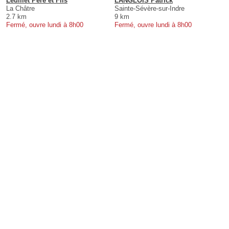
Leuillet Père et Fils
LANGLOIS Patrick
La Châtre
Sainte-Sévère-sur-Indre
2.7 km
9 km
Fermé, ouvre lundi à 8h00
Fermé, ouvre lundi à 8h00