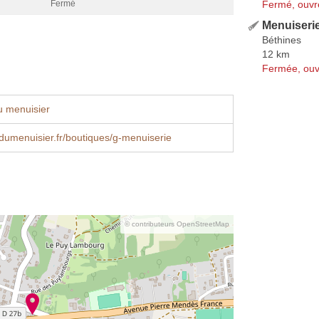
Fermé, ouvr
Fermé
Menuiserie
Béthines
12 km
Fermée, ouv
u menuisier
dumenuisier.fr/boutiques/g-menuiserie
© contributeurs OpenStreetMap