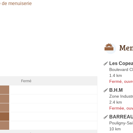
 de menuiserie
Men
Les Copea
Boulevard C
1.4 km
Fermé, ouvr
Fermé
B.H.M
Zone Industr
2.4 km
Fermée, ouv
BARREAU 
Pouligny-Sai
10 km