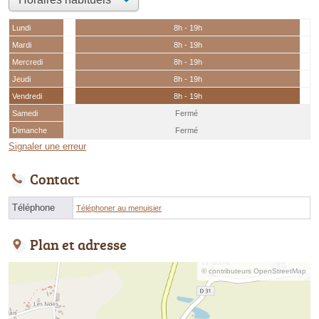
Lundi
8h - 19h
Mardi
8h - 19h
Mercredi
8h - 19h
Jeudi
8h - 19h
Vendredi
8h - 19h
Samedi
Fermé
Dimanche
Fermé
Signaler une erreur
Contact
Téléphone
Téléphoner au menuisier
Plan et adresse
© contributeurs OpenStreetMap