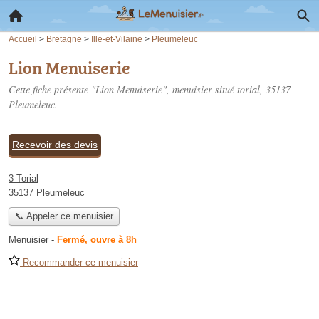
Accueil
>
Bretagne
>
Ille-et-Vilaine
>
Pleumeleuc
Lion Menuiserie
Cette fiche présente "Lion Menuiserie", menuisier situé
torial
, 35137
Pleumeleuc.
Recevoir des devis
3 Torial
35137 Pleumeleuc
📞 Appeler ce menuisier
Menuisier
-
Fermé, ouvre à 8h
Recommander ce menuisier