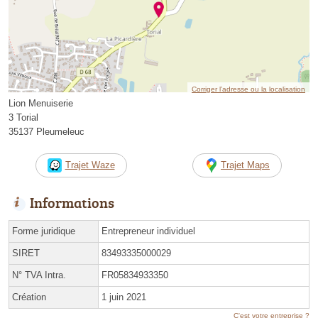
Corriger l’adresse ou la localisation
Lion Menuiserie
3 Torial
35137 Pleumeleuc
Trajet Waze
Trajet Maps
Informations
Forme juridique
Entrepreneur individuel
SIRET
83493335000029
N° TVA Intra.
FR05834933350
Création
1 juin 2021
C'est votre entreprise ?