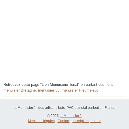
Retrouvez cette page "Lion Menuiserie Torial" en partant des liens :
menuisier Bretagne
,
menuisier 35
,
menuisier Pleumeleuc
.
LeMenuisier.fr : des artisans bois, PVC et métal partout en France
© 2026
LeMenuisier.fr
Mentions légales
-
Contact
-
Inscription gratuite