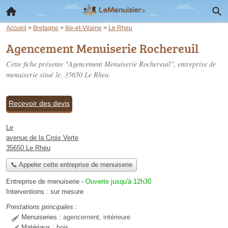
Accueil
>
Bretagne
>
Ille-et-Vilaine
>
Le Rheu
Agencement Menuiserie Rochereuil
Cette fiche présente "Agencement Menuiserie Rochereuil", entreprise de
menuiserie situé
le
, 35650 Le Rheu.
Recevoir des devis
Le
avenue de la Croix Verte
35650 Le Rheu
📞 Appeler cette entreprise de menuiserie
Entreprise de menuiserie
-
Ouverte jusqu'à 12h30
Interventions :
sur mesure
Prestations principales :
Menuiseries :
agencement, intérieure
Matériaux :
bois