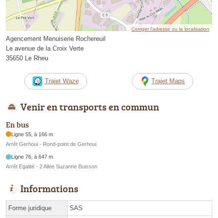
Corriger l’adresse ou la localisation
Agencement Menuiserie Rochereuil
Le avenue de la Croix Verte
35650 Le Rheu
Trajet Waze
Trajet Maps
Venir en transports en commun
En bus
Ligne 55, à 166 m
Arrêt Gerhoui - Rond-point de Gerhoui
Ligne 76, à 647 m
Arrêt Egalité - 2 Allée Suzanne Buisson
Informations
Forme juridique
SAS