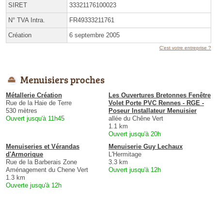
SIRET
33321176100023
N° TVA Intra.
FR49333211761
Création
6 septembre 2005
C'est votre entreprise ?
Menuisiers proches
Métallerie Création
Les Ouvertures Bretonnes Fenêtre
Rue de la Haie de Terre
Volet Porte PVC Rennes - RGE -
530 mètres
Poseur Installateur Menuisier
Ouvert jusqu'à 11h45
allée du Chêne Vert
1.1 km
Ouvert jusqu'à 20h
Menuiseries et Vérandas
Menuiserie Guy Lechaux
d'Armorique
L'Hermitage
Rue de la Barberais Zone
3.3 km
Aménagement du Chene Vert
Ouvert jusqu'à 12h
1.3 km
Ouverte jusqu'à 12h