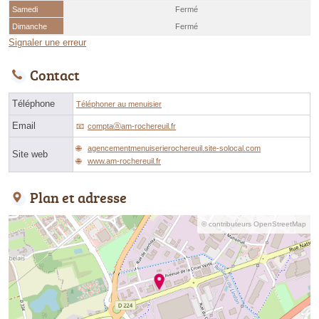
Samedi
Fermé
Dimanche
Fermé
Signaler une erreur
Contact
Téléphone
Téléphoner au menuisier
Email
comptaⓐam-rochereuil.fr
agencementmenuiserierochereuil.site-solocal.com
Site web
www.am-rochereuil.fr
Plan et adresse
© contributeurs OpenStreetMap