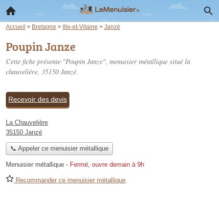
Accueil
>
Bretagne
>
Ille-et-Vilaine
>
Janzé
Poupin Janze
Cette fiche présente "Poupin Janze", menuisier métallique situé
la
chauvelière
, 35150 Janzé.
Recevoir des devis
La Chauvelière
35150 Janzé
📞 Appeler ce menuisier métallique
Menuisier métallique
-
Fermé, ouvre demain à 9h
Recommander ce menuisier métallique