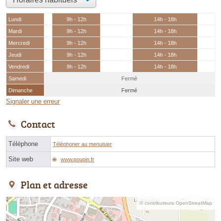
Lundi
9h - 12h
14h - 18h
Mardi
9h - 12h
14h - 18h
Mercredi
9h - 12h
14h - 18h
Jeudi
9h - 12h
14h - 18h
Vendredi
9h - 12h
14h - 18h
Samedi
Fermé
Dimanche
Fermé
Signaler une erreur
Contact
Téléphone
Téléphoner au menuisier
Site web
www.poupin.fr
Plan et adresse
© contributeurs OpenStreetMap