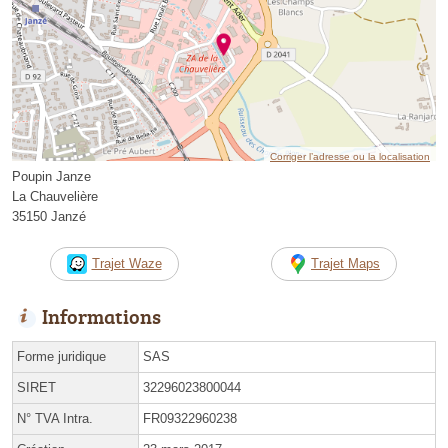
Corriger l’adresse ou la localisation
Poupin Janze
La Chauvelière
35150 Janzé
Trajet Waze
Trajet Maps
Informations
Forme juridique
SAS
SIRET
32296023800044
N° TVA Intra.
FR09322960238