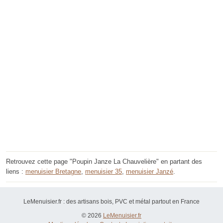
Retrouvez cette page "Poupin Janze La Chauvelière" en partant des
liens :
menuisier Bretagne
,
menuisier 35
,
menuisier Janzé
.
LeMenuisier.fr : des artisans bois, PVC et métal partout en France
© 2026
LeMenuisier.fr