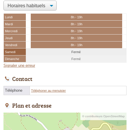
Lundi
8h - 19h
Mardi
8h - 19h
Mercredi
8h - 19h
Jeudi
8h - 19h
Vendredi
8h - 19h
Samedi
Fermé
Dimanche
Fermé
Signaler une erreur
Contact
Téléphone
Téléphoner au menuisier
Plan et adresse
© contributeurs OpenStreetMap