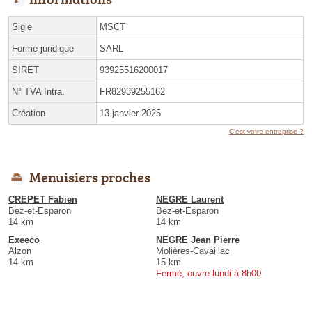
Sigle
MSCT
Forme juridique
SARL
SIRET
93925516200017
N° TVA Intra.
FR82939255162
Création
13 janvier 2025
C'est votre entreprise ?
Menuisiers proches
CREPET Fabien
NEGRE Laurent
Bez-et-Esparon
Bez-et-Esparon
14 km
14 km
Exeeco
NEGRE Jean Pierre
Alzon
Molières-Cavaillac
14 km
15 km
Fermé, ouvre lundi à 8h00