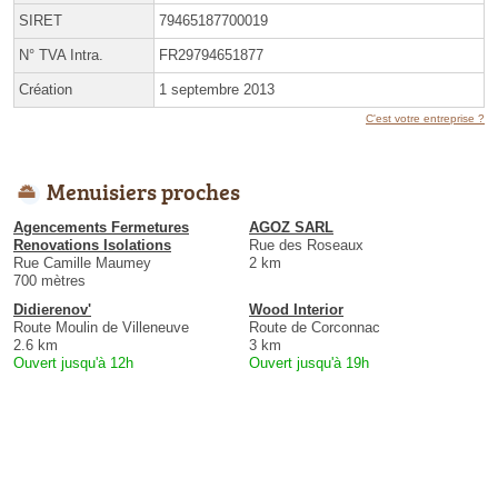
SIRET
79465187700019
N° TVA Intra.
FR29794651877
Création
1 septembre 2013
C'est votre entreprise ?
Menuisiers proches
Agencements Fermetures
AGOZ SARL
Renovations Isolations
Rue des Roseaux
Rue Camille Maumey
2 km
700 mètres
Didierenov'
Wood Interior
Route Moulin de Villeneuve
Route de Corconnac
2.6 km
3 km
Ouvert jusqu'à 12h
Ouvert jusqu'à 19h