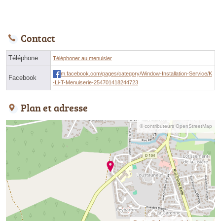
Contact
Téléphone
Téléphoner au menuisier
m.facebook.com/pages/category/Window-Installation-Service/K
Facebook
-Li-T-Menuiserie-254701418244723
Plan et adresse
© contributeurs OpenStreetMap