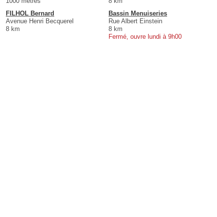
1000 mètres
8 km
FILHOL Bernard
Bassin Menuiseries
Avenue Henri Becquerel
Rue Albert Einstein
8 km
8 km
Fermé, ouvre lundi à 9h00