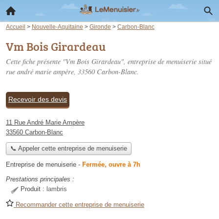
Accueil
>
Nouvelle-Aquitaine
>
Gironde
>
Carbon-Blanc
Vm Bois Girardeau
Cette fiche présente "Vm Bois Girardeau", entreprise de menuiserie situé
rue andré marie ampère
, 33560 Carbon-Blanc.
Recevoir des devis
11 Rue André Marie Ampère
33560 Carbon-Blanc
📞 Appeler cette entreprise de menuiserie
Entreprise de menuiserie
-
Fermée, ouvre à 7h
Prestations principales :
Produit :
lambris
Recommander cette entreprise de menuiserie