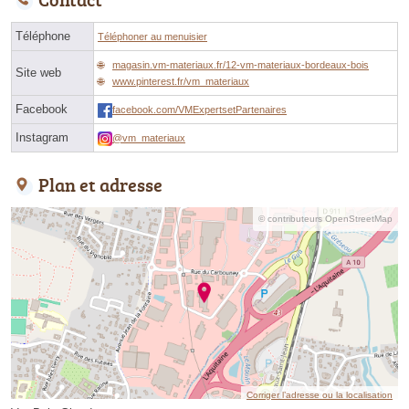
Téléphone
Téléphoner au menuisier
magasin.vm-materiaux.fr/12-vm-materiaux-bordeaux-bois
Site web
www.pinterest.fr/vm_materiaux
Facebook
facebook.com/VMExpertsetPartenaires
Instagram
@vm_materiaux
Plan et adresse
© contributeurs OpenStreetMap
Corriger l’adresse ou la localisation