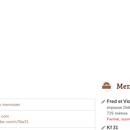
Men
Fred et Vi
u menuisier
impasse Did
725 mètres
1.com
Fermé, ouvr
be.com/c/Sta31
Kf 31