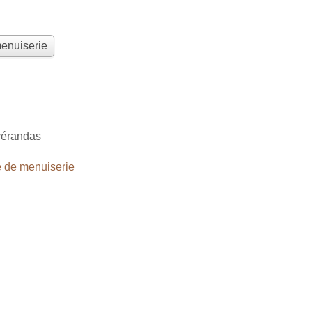
menuiserie
vérandas
 de menuiserie