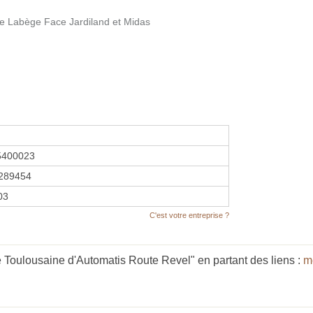
e Labège Face Jardiland et Midas
5400023
289454
03
C'est votre entreprise ?
é Toulousaine d'Automatis Route Revel" en partant des liens :
m