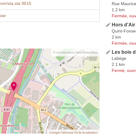
com/sta.sta.9615
Rue Maurice
1.2 km
use
Fermée, ouv
Hors d'Air
Quint-Fonse
2 km
Fermée, ouv
Les bois d
© contributeurs OpenStreetMap
Labège
2.1 km
Fermé, ouvr
Corriger l’adresse ou la localisation